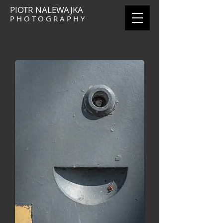
PIOTR NALEWAJKA
P H O T O G R A P H Y