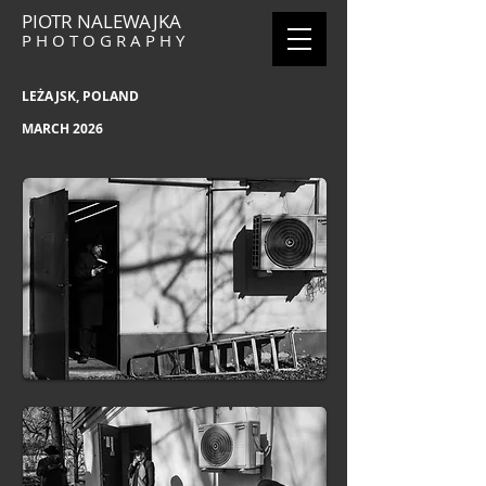
PIOTR NALEWAJKA
P H O T O G R A P H Y
LEŻAJSK, POLAND
MARCH 2026